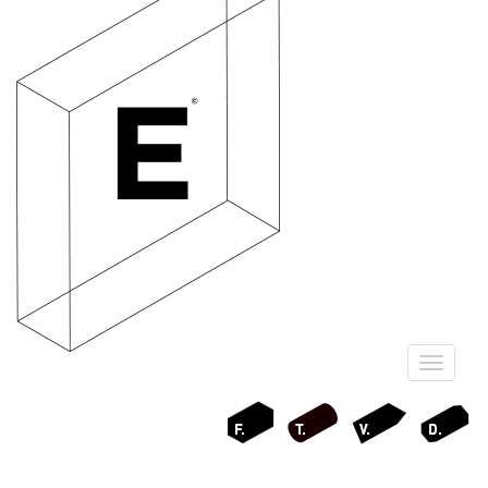
Ouvrir
le
menu