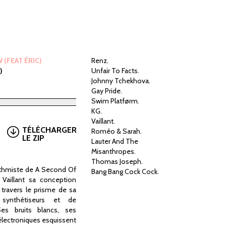
(FEAT ÉRIC)
Renz.
)
Unfair To Facts.
Johnny Tchekhova.
Gay Pride.
Swim Platførm.
KG.
Vaillant.
TÉLÉCHARGER
Roméo & Sarah.
LE ZIP
Lauter And The
Misanthropes.
Thomas Joseph.
rythmiste de A Second Of
Bang Bang Cock Cock.
 Vaillant sa conception
 travers le prisme de sa
 synthétiseurs et de
Ses bruits blancs, ses
 électroniques esquissent