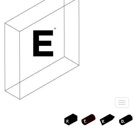
Ouvrir
le
menu