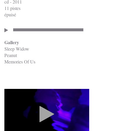
cd - 2011
11 pistes
épuisé
Gallery
Sleep Widow
Peanut
Memories Of Us