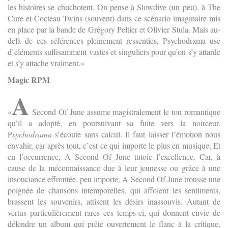
les histoires se chuchotent. On pense à Slowdive (un peu), à The
Cure et Cocteau Twins (souvent) dans ce scénario imaginaire mis
en place par la bande de Grégory Peltier et Olivier Stula. Mais au-
delà de ces références pleinement ressenties, Psychodrama use
d’éléments suffisamment vastes et singuliers pour qu’on s’y attarde
et s’y attache vraiment.
Magic RPM
A
Second Of June assume magistralement le ton romantique
qu’il a adopté, en poursuivant sa fuite vers la noirceur.
P
sychodrama
s’écoute sans calcul. Il faut laisser l’émotion nous
envahir, car après tout, c’est ce qui importe le plus en musique. Et
en l’occurrence, A Second Of June tutoie l’excellence. Car, à
cause de la méconnaissance due à leur jeunesse ou grâce à une
insouciance effrontée, peu importe, A Second Of June trousse une
poignée de chansons intemporelles, qui affolent les sentiments,
brassent les souvenirs, attisent les désirs inassouvis. Autant de
vertus particulièrement rares ces temps-ci, qui donnent envie de
défendre un album qui prête ouvertement le flanc à la critique,