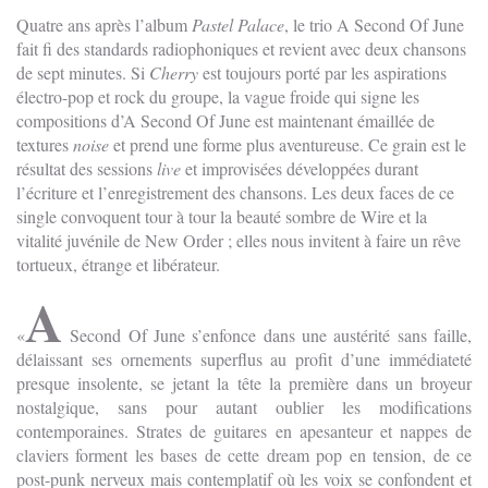
Quatre ans après l’album
Pastel Palace
, le trio A Second Of June
fait fi des standards radiophoniques et revient avec deux chansons
de sept minutes. Si
Cherry
est toujours porté par les aspirations
électro-pop et rock du groupe, la vague froide qui signe les
compositions d’A Second Of June est maintenant émaillée de
textures
noise
et prend une forme plus aventureuse. Ce grain est le
résultat des sessions
live
et improvisées développées durant
l’écriture et l’enregistrement des chansons. Les deux faces de ce
single convoquent tour à tour la beauté sombre de Wire et la
vitalité juvénile de New Order ; elles nous invitent à faire un rêve
tortueux, étrange et libérateur.
A
Second Of June s’enfonce dans une austérité sans faille,
délaissant ses ornements superflus au profit d’une immédiateté
presque insolente, se jetant la tête la première dans un broyeur
nostalgique, sans pour autant oublier les modifications
contemporaines. Strates de guitares en apesanteur et nappes de
claviers forment les bases de cette dream pop en tension, de ce
post-punk nerveux mais contemplatif où les voix se confondent et