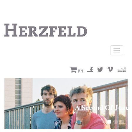
Ouvrir
le
menu
(
0
)
A Second Of June