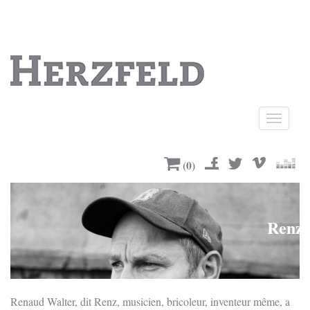
Ouvrir
le
menu
(
0
)
Renz
Renaud Walter, dit Renz, musicien, bricoleur, inventeur même, a