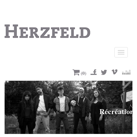
Ouvrir
le
menu
(
0
)
Récréation