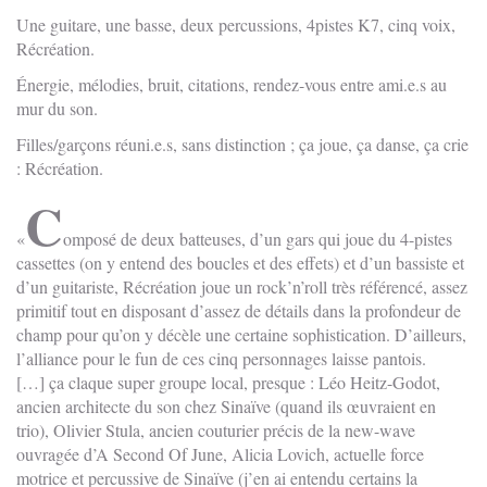
Une guitare, une basse, deux percussions, 4pistes K7, cinq voix,
Récréation.
Énergie, mélodies, bruit, citations, rendez-vous entre ami.e.s au
mur du son.
Filles/garçons réuni.e.s, sans distinction ; ça joue, ça danse, ça crie
: Récréation.
C
omposé de deux batteuses, d’un gars qui joue du 4-pistes
cassettes (on y entend des boucles et des effets) et d’un bassiste et
d’un guitariste, Récréation joue un rock’n’roll très référencé, assez
primitif tout en disposant d’assez de détails dans la profondeur de
champ pour qu’on y décèle une certaine sophistication. D’ailleurs,
l’alliance pour le fun de ces cinq personnages laisse pantois.
[…] ça claque super groupe local, presque : Léo Heitz-Godot,
ancien architecte du son chez Sinaïve (quand ils œuvraient en
trio), Olivier Stula, ancien couturier précis de la new-wave
ouvragée d’A Second Of June, Alicia Lovich, actuelle force
motrice et percussive de Sinaïve (j’en ai entendu certains la