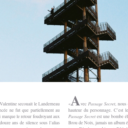
A
 Valentine secouait le Landerneau
vec
Passage
Secret
, nous
ncée ne fut que partiellement au
hauteur du personnage. C’est l
 marque le retour foudroyant aux
Passage
Secret
est une bombe él
douze ans de silence sous l’alias
Brou de Noix, jamais un album él