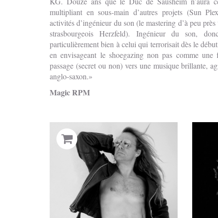
KG. Douze ans que le Duc de Sausheim n’aura cert
multipliant en sous-main d’autres projets (Sun Ple
activités d’ingénieur du son (le mastering d’à peu près t
strasbourgeois Herzfeld). Ingénieur du son, do
particulièrement bien à celui qui terrorisait dès le déb
en envisageant le shoegazing non pas comme une 
passage (secret ou non) vers une musique brillante, a
anglo-saxon.
Magic RPM