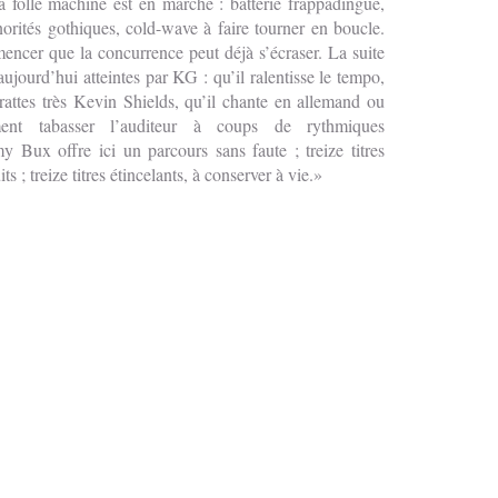
la folle machine est en marche : batterie frappadingue,
norités gothiques, cold-wave à faire tourner en boucle.
ncer que la concurrence peut déjà s’écraser. La suite
ujourd’hui atteintes par KG : qu’il ralentisse le tempo,
rattes très Kevin Shields, qu’il chante en allemand ou
ent tabasser l’auditeur à coups de rythmiques
 Bux offre ici un parcours sans faute ; treize titres
 ; treize titres étincelants, à conserver à vie.