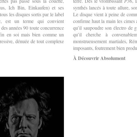
es pas passé sous la couette,
terre. Dès le vrombissant
P36
, 
xus, Ich Bin, Einkaufen) et ses
synthés lancés à toute allure, so
ous les disques sortis par le label
Le disque vient à peine de comme
nc, est un terme qui convient
confirme haut la main les cimes a
ut des années 90 toute concurrence
qu’il saupoudre son électro de g
fin en soi mais bien comme un
qu’il cherche à convenablem
gressive, dénuée de tout complexe
monstrueusement martiales, Rémy
imposants, foutrement bien produits
À Découvrir Absolument