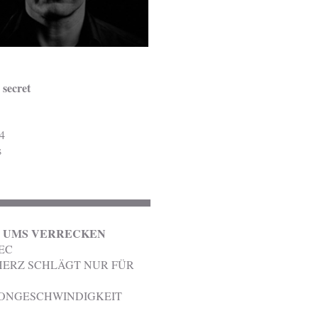
 secret
4
s
 UMS VERRECKEN
EC
HERZ SCHLÄGT NUR FÜR
ONGESCHWINDIGKEIT