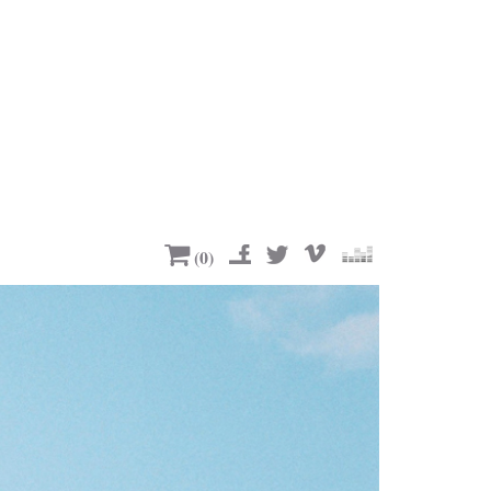
(
0
)