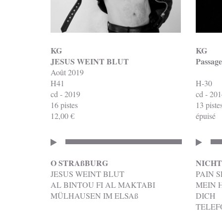
KG
KG
JESUS WEINT BLUT
Passage
Août 2019
H41
H-30
cd - 2019
cd - 201
16 pistes
13 piste
12,00 €
épuisé
O STRAßBURG
NICHT
JESUS WEINT BLUT
PAIN S
AL BINTOU FI AL MAKTABI
MEIN 
MÜLHAUSEN IM ELSAß
DICH
TELEF