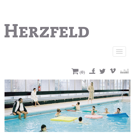
Ouvrir
le
menu
(
0
)