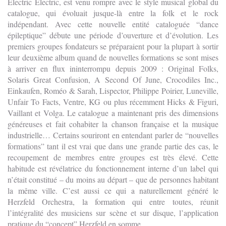
Electric Electric, est venu rompre avec le style musical global du
catalogue, qui évoluait jusque-là entre la folk et le rock
indépendant. Avec cette nouvelle entité cataloguée “dance
épileptique” débute une période d’ouverture et d’évolution. Les
premiers groupes fondateurs se préparaient pour la plupart à sortir
leur deuxième album quand de nouvelles formations se sont mises
à arriver en flux ininterrompu depuis 2009 : Original Folks,
Solaris Great Confusion, A Second Of June, Crocodiles Inc.,
Einkaufen, Roméo & Sarah, Lispector, Philippe Poirier, Luneville,
Unfair To Facts, Ventre, KG ou plus récemment Hicks & Figuri,
Vaillant et Volga. Le catalogue a maintenant pris des dimensions
généreuses et fait cohabiter la chanson française et la musique
industrielle… Certains souriront en entendant parler de “nouvelles
formations” tant il est vrai que dans une grande partie des cas, le
recoupement de membres entre groupes est très élevé. Cette
habitude est révélatrice du fonctionnement interne d’un label qui
n’était constitué – du moins au départ – que de personnes habitant
la même ville. C’est aussi ce qui a naturellement généré le
Herzfeld Orchestra, la formation qui entre toutes, réunit
l’intégralité des musiciens sur scène et sur disque, l’application
pratique du “concept” Herzfeld en somme.